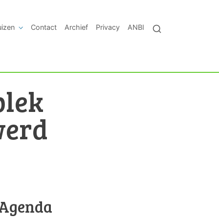
uizen
Contact
Archief
Privacy
ANBI
plek
werd
Agenda