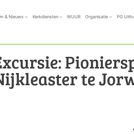
m & Nieuws
Kerkdiensten
WUUR
Organisatie
PG Uith
Excursie: Pioniers
Nijkleaster te Jor