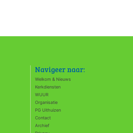
Navigeer naar:
Welkom & Nieuws
Kerkdiensten
WUUR
Organisatie
PG Uithuizen
Contact
Archief