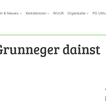
m & Nieuws
Kerkdiensten
WUUR
Organisatie
PG Uith
Grunneger dainst