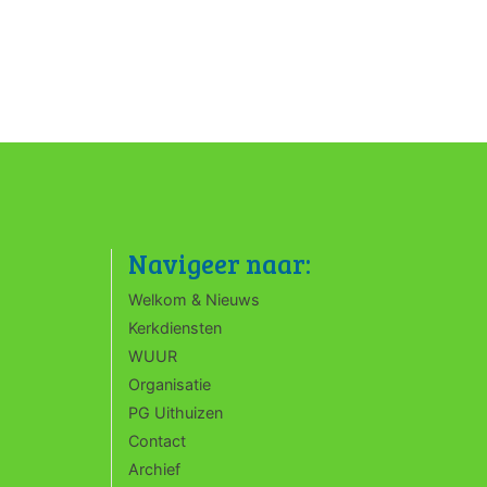
Navigeer naar:
Welkom & Nieuws
Kerkdiensten
WUUR
Organisatie
PG Uithuizen
Contact
Archief