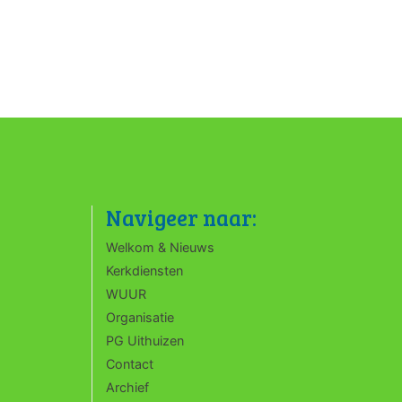
Navigeer naar:
Welkom & Nieuws
Kerkdiensten
WUUR
Organisatie
PG Uithuizen
Contact
Archief