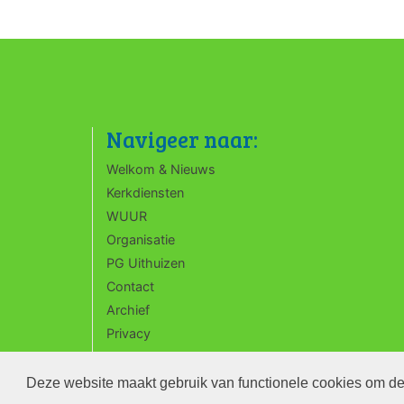
Navigeer naar:
Welkom & Nieuws
Kerkdiensten
WUUR
Organisatie
PG Uithuizen
Contact
Archief
Privacy
ANBI
Deze website maakt gebruik van functionele cookies om de 