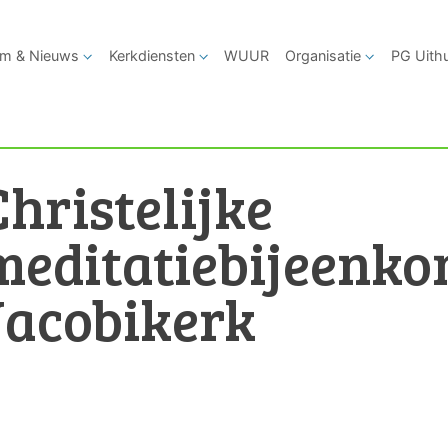
m & Nieuws
Kerkdiensten
WUUR
Organisatie
PG Uith
Christelijke
meditatiebijeenkom
Jacobikerk