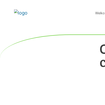
Welko
c