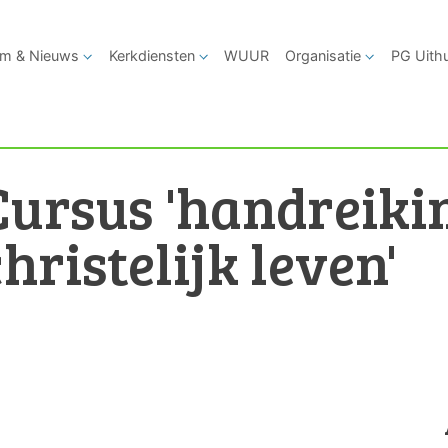
m & Nieuws
Kerkdiensten
WUUR
Organisatie
PG Uith
Cursus 'handreiki
hristelijk leven'