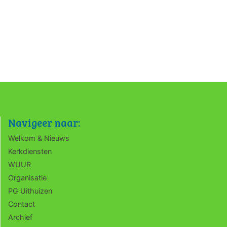
Navigeer naar:
Welkom & Nieuws
Kerkdiensten
WUUR
Organisatie
PG Uithuizen
Contact
Archief