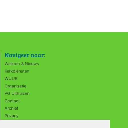
Navigeer naar:
Welkom & Nieuws
Kerkdiensten
WUUR
Organisatie
PG Uithuizen
Contact
Archief
Privacy
ANBI