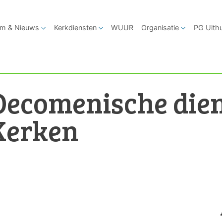
m & Nieuws
Kerkdiensten
WUUR
Organisatie
PG Uith
Oecomenische dien
Kerken