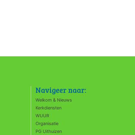
Navigeer naar:
Welkom & Nieuws
Kerkdiensten
WUUR
Organisatie
PG Uithuizen