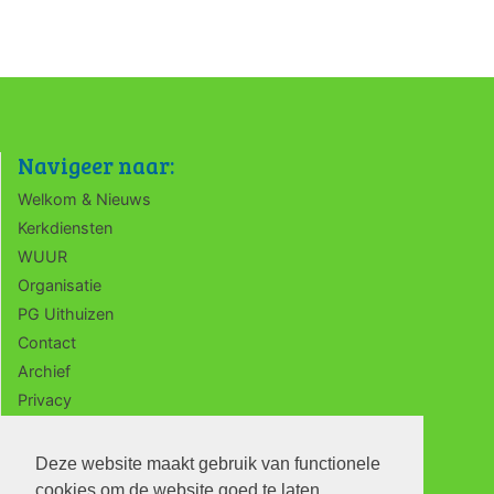
Navigeer naar:
Welkom & Nieuws
Kerkdiensten
WUUR
Organisatie
PG Uithuizen
Contact
Archief
Privacy
ANBI
Deze website maakt gebruik van functionele
cookies om de website goed te laten